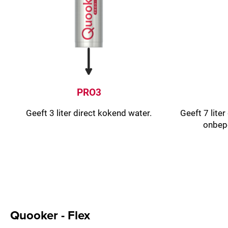
PRO3
Geeft 3 liter direct kokend water.
Geeft 7 lite
onbep
Quooker - Flex