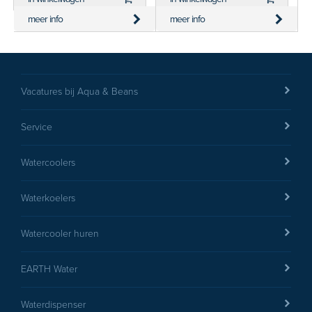
meer info
meer info
Vacatures bij Aqua & Beans
Service
Watercoolers
Waterkoelers
Watercooler huren
EARTH Water
Waterdispenser