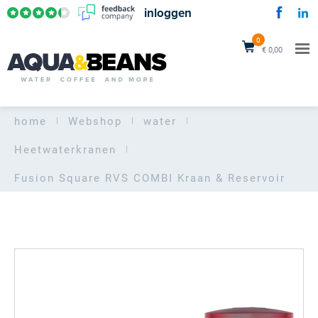
inloggen
0
€ 0,00
home
Webshop
water
Heetwaterkranen
Fusion Square RVS COMBI
Kraan & Reservoir