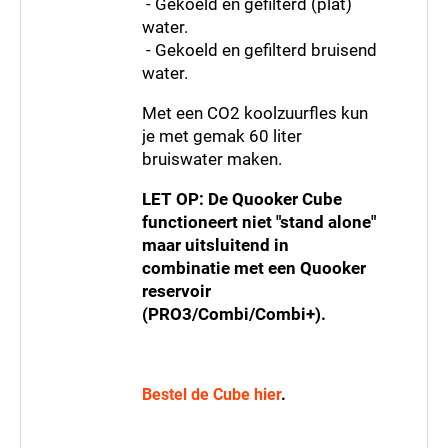
- Gekoeld en gefilterd (plat)
water.
- Gekoeld en gefilterd bruisend
water.
Score: *
1
2
3
4
5
6
7
8
9
10
Met een CO2 koolzuurfles kun
je met gemak 60 liter
bruiswater maken.
LET OP: De Quooker Cube
functioneert niet "stand alone"
maar uitsluitend in
combinatie met een Quooker
Type de karakters die je in de afbeelding ziet
reservoir
hieronder
(PRO3/Combi/Combi+).
Bestel de Cube hier
.