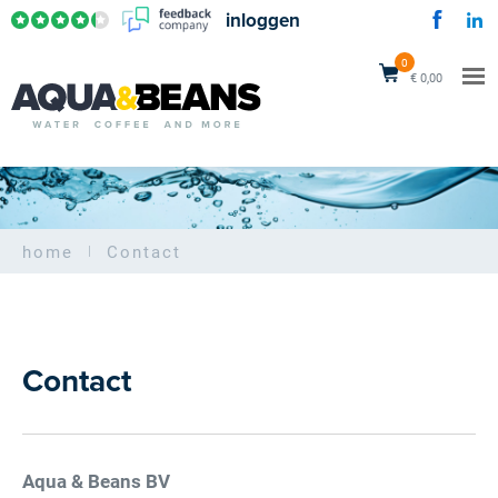
inloggen
0
€ 0,00
home
Contact
Contact
Aqua & Beans BV