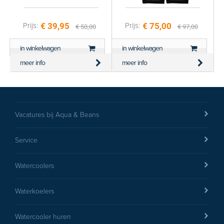
€ 39,95
€ 75,00
Prijs:
Prijs:
€ 50,00
€ 97,00
in winkelwagen
in winkelwagen
meer info
meer info
Vacatures bij Aqua & Beans
Service
Watercoolers
Waterkoelers
Watercooler huren