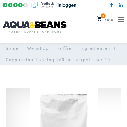
inloggen
0
€ 0,00
home
Webshop
koffie
Ingrediënten
Cappuccino Topping
750 gr., verpakt per 10