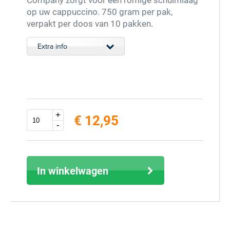
op uw cappuccino. 750 gram per pak,
verpakt per doos van 10 pakken.
Extra info
+
€ 12,95
-
excl. 9% BTW (inclusief € 14,12)
In winkelwagen