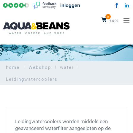
inloggen
0
€ 0,00
home
Webshop
water
Leidingwatercoolers
Leidingwatercoolers worden middels een
geavanceerd waterfilter aangesloten op de