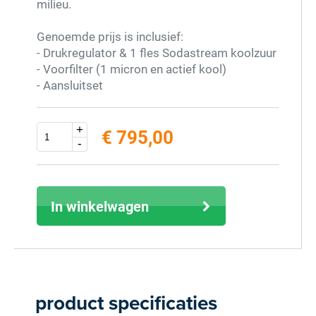
milieu.
Genoemde prijs is inclusief:
- Drukregulator & 1 fles Sodastream koolzuur
- Voorfilter (1 micron en actief kool)
- Aansluitset
+
€ 795,00
Extra info
-
excl. 21% BTW (inclusief € 961,95)
In winkelwagen
product specificaties