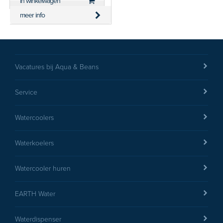
in winkelwagen
meer info
Vacatures bij Aqua & Beans
Service
Watercoolers
Waterkoelers
Watercooler huren
EARTH Water
Waterdispenser