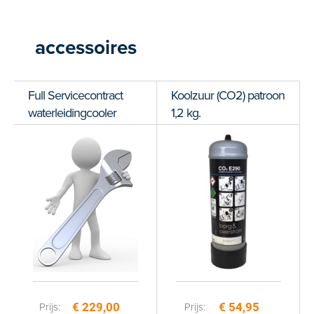
accessoires
Score: *
1
2
3
4
5
6
7
8
9
10
Full Servicecontract
Koolzuur (CO2) patroon
waterleidingcooler
1,2 kg.
Type de karakters die je in de afbeelding ziet
hieronder
€ 229,00
€ 54,95
Prijs:
Prijs: