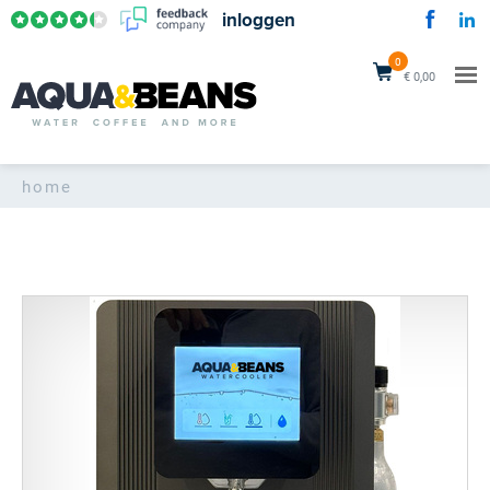
inloggen
0
€ 0,00
home