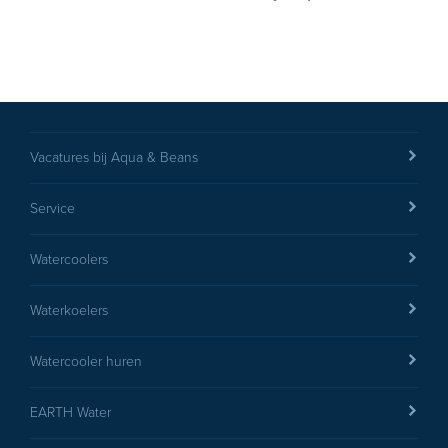
Vacatures bij Aqua & Beans
Service
Watercoolers
Waterkoelers
Watercooler huren
EARTH Water