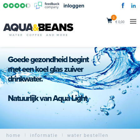
inloggen
0
€ 0,00
Goede gezondheid begint
met een koel glas zuiver
drinkwater.
Natuurlijk van Aqua Light
home
informatie
water bestellen