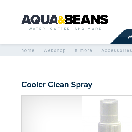
W
home
Webshop
& more
Accessoire
Cooler Clean Spray