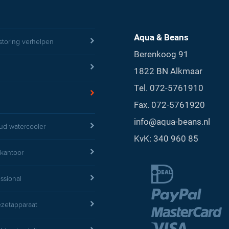
Aqua & Beans
storing verhelpen
Berenkoog 91
1822 BN Alkmaar
Tel.
072-5761910
Fax. 072-5761920
info@aqua-beans.nl
d watercooler
KvK: 340 960 85
 kantoor
essional
iezetapparaat