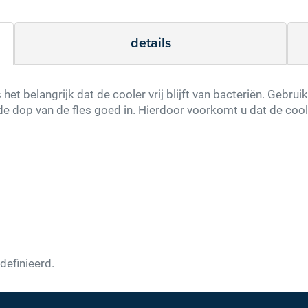
details
Type de karakters die je in de afbeelding ziet
hieronder
et belangrijk dat de cooler vrij blijft van bacteriën. Gebrui
 de dop van de fles goed in. Hierdoor voorkomt u dat de coo
versturen
definieerd.