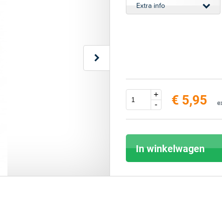
Extra info
+
€ 5,95
e
-
In winkelwagen
Score: *
1
2
3
4
5
6
7
8
9
10