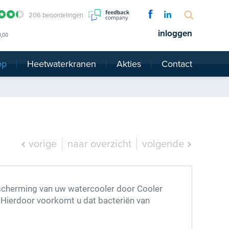
206 beoordelingen
inloggen
0,00
op
Heetwaterkranen
Akties
Contact
vorige
naar overzicht
volgende
scherming van uw watercooler door Cooler
 Hierdoor voorkomt u dat bacteriën van