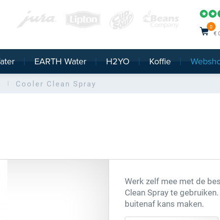
0
€ 
ater
EARTH Water
H2YO
Koffie
Websh
s
Cooler Clean Spray
Werk zelf mee met de be
Clean Spray te gebruiken.
buitenaf kans maken.