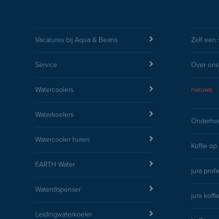
Vacatures bij Aqua & Beans
Zelf een 
Service
Over ons
Watercoolers
nieuws
Waterkoelers
Onderhou
Watercooler huren
Koffie op
EARTH Water
jura prof
Waterdispenser
jura koff
Leidingwaterkoeler