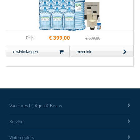
€ 399,00
Prijs:
€ 509,80
in winkelwagen
meer info
Vacatures bij Aqua & Beans
Service
Watercoolers