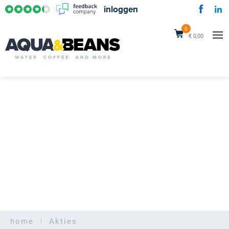
inloggen
0
€ 0,00
home
Akties