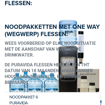
FLESSEN:
NOODPAKKETTEN MET ONE WAY
(WEGWERP) FLESSEN:
WEES VOORBEREID OP ELKE NOODSITUATIE
MET DE AANSCHAF VAN VOLDOENDE
DRINKWATER.
DE PURAVIDA FLESSEN HEBBEN EEN THT
DATUM VAN 18 MAANDEN (MAAR LANGER
HOUDBAAR INDIEN KOEL EN DONKER
BEWAARD).
NOODPAKKET 6
PURAVIDA