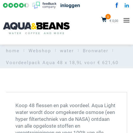
inloggen
0
€ 0,00
home
Webshop
water
Bronwater
Voordeelpack Aqua
48 x 18,9L voor € 621,60
Koop 48 flessen en pak voordeel. Aqua Light
water wordt door omgekeerde osmose (een
hyper filtertechniek van de NASA) ontdaan
van alle opgeloste stoffen en
verontreinigingen en voor 100% van alle