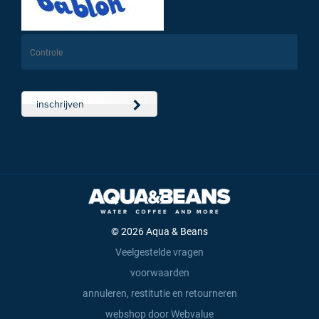
inschrijven
© 2026 Aqua & Beans
Veelgestelde vragen
voorwaarden
annuleren, restitutie en retourneren
webshop door Webvalue