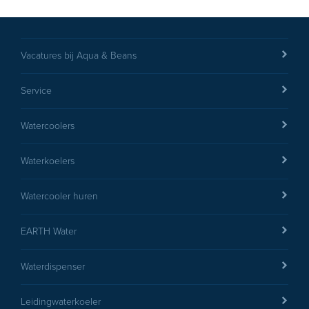
versturen
Vacatures bij Aqua & Beans
Service
Watercoolers
Waterkoelers
Watercooler huren
EARTH Water
Waterdispenser
Leidingwaterkoeler