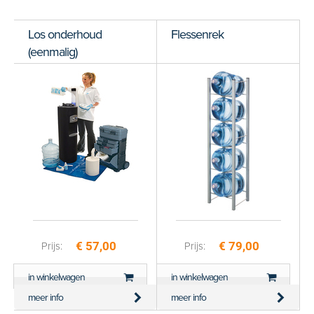
Los onderhoud
Flessenrek
Score: *
1
2
3
4
5
6
7
8
9
10
(eenmalig)
flessencooler
Type de karakters die je in de afbeelding ziet
hieronder
€ 57,00
€ 79,00
Prijs:
Prijs:
in winkelwagen
in winkelwagen
meer info
meer info