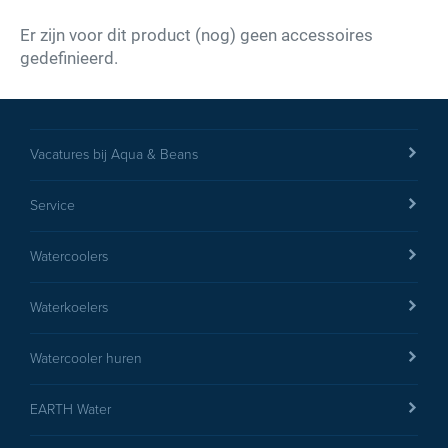
Er zijn voor dit product (nog) geen accessoires
gedefinieerd.
Type de karakters die je in de afbeelding ziet
hieronder
Vacatures bij Aqua & Beans
Service
Watercoolers
versturen
Waterkoelers
Watercooler huren
EARTH Water