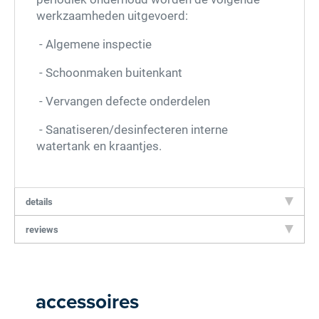
werkzaamheden uitgevoerd:
- Algemene inspectie
- Schoonmaken buitenkant
- Vervangen defecte onderdelen
- Sanatiseren/desinfecteren interne
watertank en kraantjes.
details
reviews
Score: *
1
2
3
4
5
6
7
8
9
10
accessoires