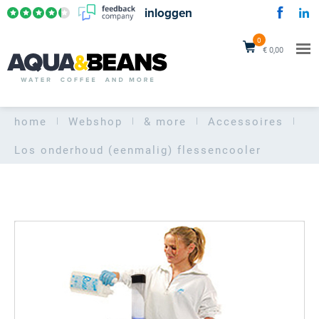
inloggen
0
€ 0,00
home
Webshop
& more
Accessoires
Los onderhoud (eenmalig) flessencooler