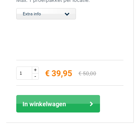
Extra info
+
€ 39,95
€ 50,00
-
excl. 9% BTW (inclusief € 43,55)
In winkelwagen