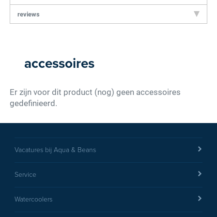
reviews
accessoires
Score: *
1
2
3
4
5
6
7
8
9
10
Er zijn voor dit product (nog) geen accessoires
gedefinieerd.
Vacatures bij Aqua & Beans
Service
Type de karakters die je in de afbeelding ziet
hieronder
Watercoolers