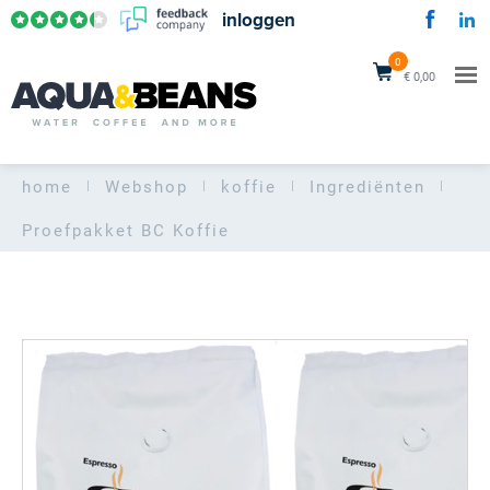
inloggen
0
€ 0,00
home
Webshop
koffie
Ingrediënten
Proefpakket BC Koffie