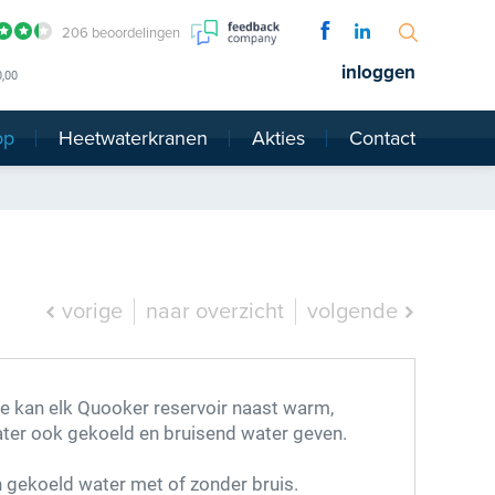
206 beoordelingen
inloggen
0,00
op
Heetwaterkranen
Akties
Contact
vorige
naar overzicht
volgende
e kan elk Quooker reservoir naast warm,
er ook gekoeld en bruisend water geven.
n gekoeld water met of zonder bruis.