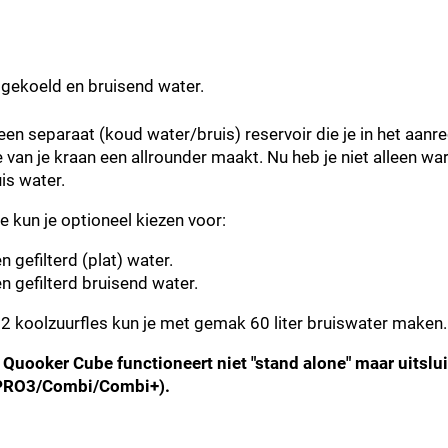
gekoeld en bruisend water.
een separaat (koud water/bruis) reservoir die je in het aanre
 van je kraan een allrounder maakt. Nu heb je niet alleen 
is water.
 kun je optioneel kiezen voor:
Score: *
1
2
3
4
5
6
7
8
9
10
 gefilterd (plat) water.
n gefilterd bruisend water.
 koolzuurfles kun je met gemak 60 liter bruiswater maken.
 Quooker Cube functioneert niet "stand alone" maar uitsl
(PRO3/Combi/Combi+).
Type de karakters die je in de afbeelding ziet
hieronder