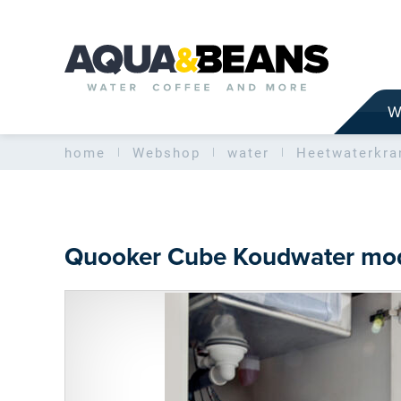
W
home
Webshop
water
Heetwaterkra
Quooker Cube
Koudwater mo