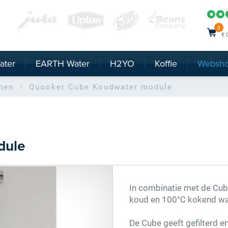
0
€ 
ater
EARTH Water
H2YO
Koffie
Websh
nen
Quooker Cube
Koudwater module
dule
In combinatie met de Cub
koud en 100°C kokend wat
De Cube geeft gefilterd e