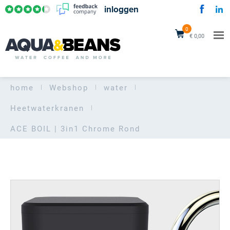
inloggen
0
€ 0,00
home
Webshop
water
Heetwaterkranen
ACE BOIL | 3in1
Chrome Rond