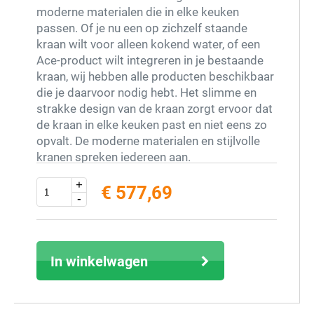
moderne materialen die in elke keuken
passen. Of je nu een op zichzelf staande
kraan wilt voor alleen kokend water, of een
Ace-product wilt integreren in je bestaande
kraan, wij hebben alle producten beschikbaar
die je daarvoor nodig hebt. Het slimme en
strakke design van de kraan zorgt ervoor dat
de kraan in elke keuken past en niet eens zo
opvalt. De moderne materialen en stijlvolle
kranen spreken iedereen aan.
+
€ 577,69
Extra info
-
excl. 21% BTW (inclusief € 699,00)
In winkelwagen