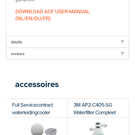
DOWNLOAD ACE USER-MANUAL
(NL/EN/DU/FR)
details
reviews
Score: *
1
2
3
4
5
6
7
8
9
10
accessoires
Full Servicecontract
3M AP2-C405-SG
waterleidingcooler
Waterfilter Compleet
Type de karakters die je in de afbeelding ziet
hieronder