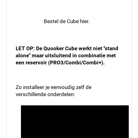
Bestel de Cube hier.
LET OP: De Quooker Cube werkt niet "stand
alone" maar uitsluitend in combinatie met
een reservoir (PRO3/Combi/Combi+).
Zo installeer je eenvoudig zelf de
verschillende onderdelen:
Score: *
1
2
3
4
5
6
7
8
9
10