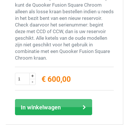
kunt de Quooker Fusion Square Chroom
alleen als losse kraan bestellen indien u reeds
in het bezit bent van een nieuw reservoir.
Check daarvoor het serienummer: begint
deze met CCD of CCW, dan is uw reservoir
geschikt. Alle ketels van de oude modellen
zijn niet geschikt voor het gebruik in
combinatie met een Quooker Fusion Square
Chroom kraan.
Wilt u een upgrade van uw huidige Quooker
+
€ 600,00
dan zult u een nieuw reservoir erbij moeten
-
bestellen.
excl. 21% BTW (inclusief € 726,00)
Extra info
In winkelwagen