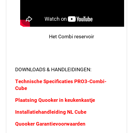
Type de karakters die je in de afbeelding ziet
Het Combi reservoir
hieronder
DOWNLOADS & HANDLEIDINGEN:
Technische Specificaties PRO3-Combi-
Cube
Plaatsing Quooker in keukenkastje
versturen
Installatiehandleiding NL Cube
Quooker Garantievoorwaarden