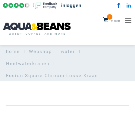
inloggen
0
€ 0,00
home
Webshop
water
Heetwaterkranen
Fusion Square Chroom
Losse Kraan