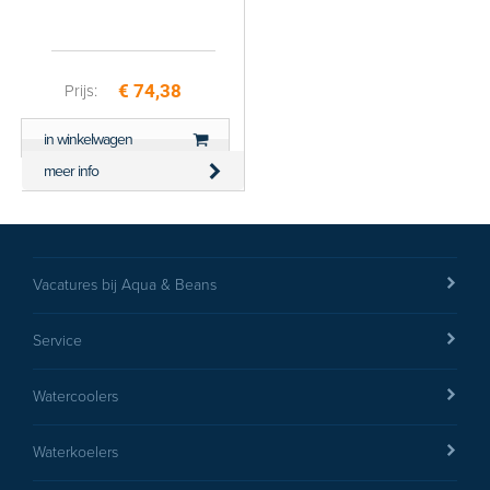
€ 74,38
Prijs:
in winkelwagen
meer info
Vacatures bij Aqua & Beans
Service
Watercoolers
Waterkoelers