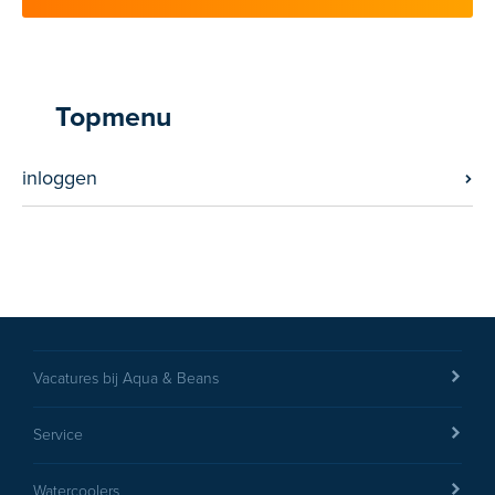
Topmenu
inloggen
Vacatures bij Aqua & Beans
Service
Watercoolers