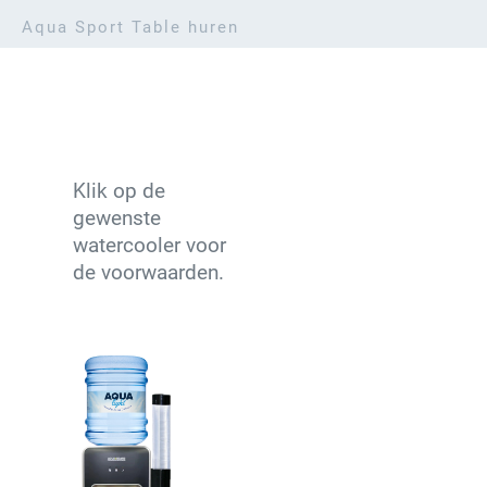
U heeft er geen omkijken
Aqua Sport Table huren
naar.
Klik op de
gewenste
watercooler voor
de voorwaarden.