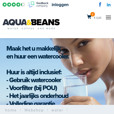
inloggen
0
€ 0,00
Maak het u makkelijk
en huur een watercooler.
Huur is altijd inclusief:
- Gebruik watercooler
- Voorfilter (bij POU)
- Het jaarlijks onderhoud
- Volledige garantie
home
Webshop
water