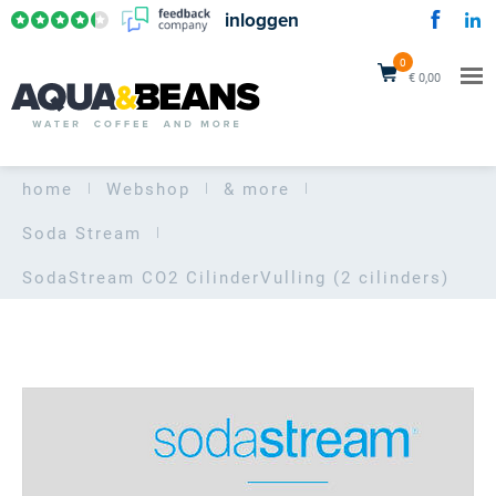
inloggen
0
€ 0,00
home
Webshop
& more
Soda Stream
SodaStream CO2 Cilinder
Vulling (2 cilinders)