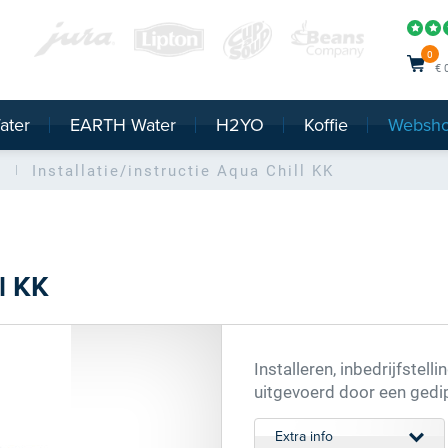
0
€ 
ater
EARTH Water
H2YO
Koffie
Websh
s
Installatie/instructie Aqua Chill KK
ll KK
Installeren, inbedrijfstell
uitgevoerd door een ged
Extra info