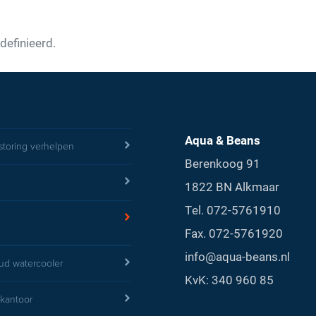
definieerd.
Aqua & Beans
storing verhelpen
Berenkoog 91
1822 BN Alkmaar
Tel.
072-5761910
Fax. 072-5761920
info@aqua-beans.nl
d watercooler
KvK: 340 960 85
 kantoor