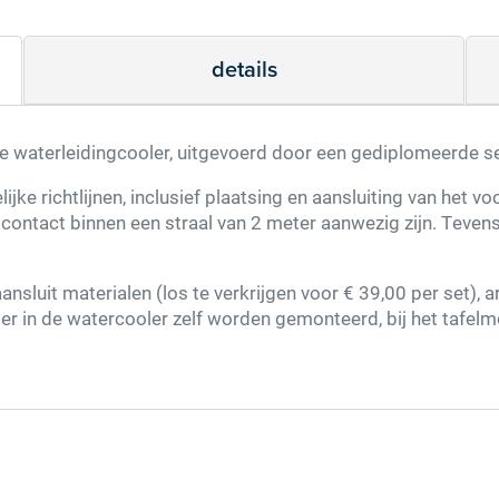
details
Type de karakters die je in de afbeelding ziet
van de waterleidingcooler, uitgevoerd door een gediplomeerde
hieronder
e richtlijnen, inclusief plaatsing en aansluiting van het voorf
ntact binnen een straal van 2 meter aanwezig zijn. Tevens k
nsluit materialen (los te verkrijgen voor € 39,00 per set), a
der in de watercooler zelf worden gemonteerd, bij het tafelm
versturen