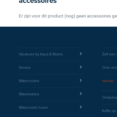
accessoires
Er zijn voor dit product (nog) geen accessoires ge
Vacatures bij Aqua & Beans
Zelf een 
Service
Over ons
Watercoolers
nieuws
Waterkoelers
Onderhou
Watercooler huren
Koffie op