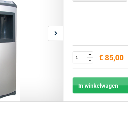
+
€ 85,00
-
In winkelwagen
Score: *
1
2
3
4
5
6
7
8
9
10