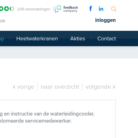
206 beoordelingen
inloggen
0,00
op
Heetwaterkranen
Akties
Contact
vorige
naar overzicht
volgende
ing en instructie van de waterleidingcooler,
iplomeerde servicemedewerker.