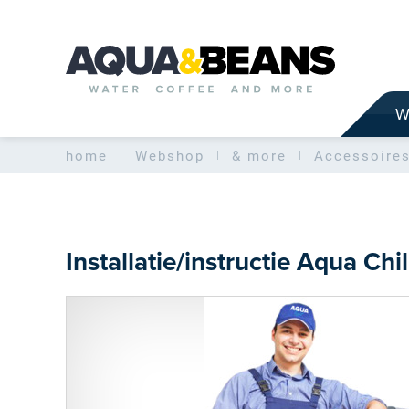
W
home
Webshop
& more
Accessoire
Installatie/instructie Aqua Chi