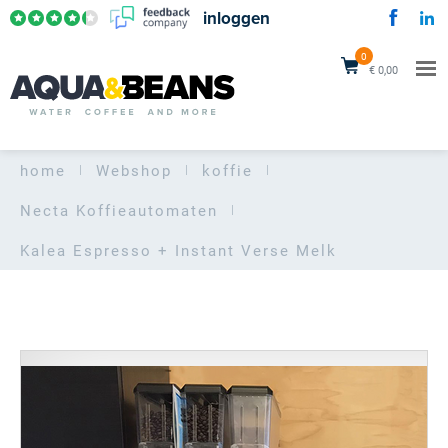
inloggen
0
€ 0,00
home
Webshop
koffie
Necta Koffieautomaten
Kalea Espresso + Instant
Verse Melk