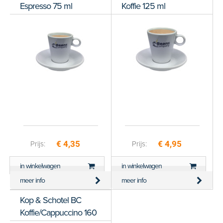
Espresso 75 ml
Koffie 125 ml
Score: *
1
2
3
4
5
6
7
8
9
10
€ 4,35
€ 4,95
Prijs:
Prijs:
in winkelwagen
in winkelwagen
meer info
meer info
Kop & Schotel BC
Koffie/Cappuccino 160
Type de karakters die je in de afbeelding ziet