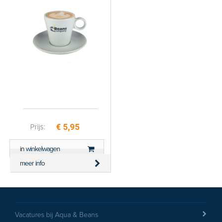
ml
hieronder
versturen
€ 5,95
Prijs:
in winkelwagen
meer info
Vacatures bij Aqua & Beans