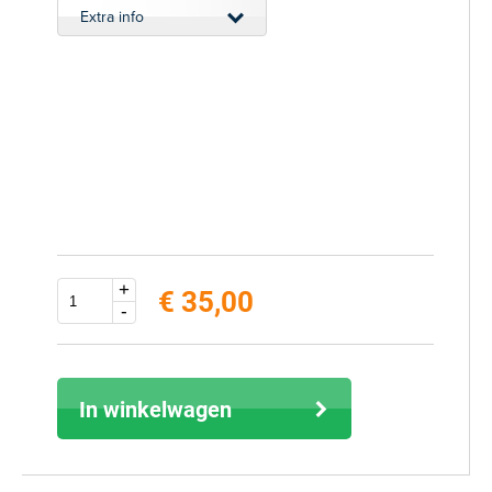
Extra info
+
€ 35,00
-
excl. 21% BTW (inclusief € 42,35)
In winkelwagen