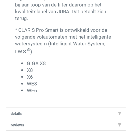
bij aankoop van de filter daarom op het
kwaliteitslabel van JURA. Dat betaalt zich
terug.
* CLARIS Pro Smart is ontwikkeld voor de
Type de karakters die je in de afbeelding ziet
volgende volautomaten met het intelligente
hieronder
watersysteem (Intelligent Water System,
®
I.W.S.
):
GIGA X8
X8
X6
WE8
WE6
versturen
details
reviews