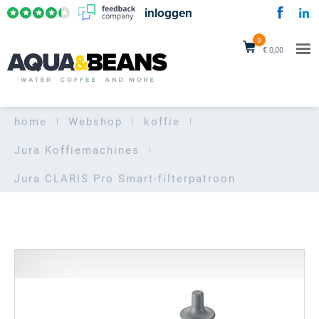
inloggen
0
€ 0,00
home
Webshop
koffie
Jura Koffiemachines
Jura CLARIS Pro Smart-filterpatroon