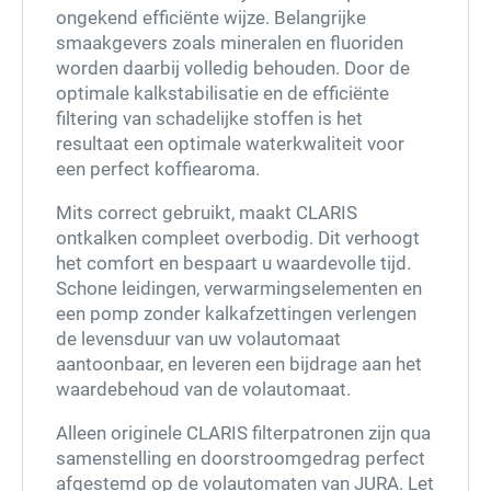
ongekend efficiënte wijze. Belangrijke
smaakgevers zoals mineralen en fluoriden
worden daarbij volledig behouden. Door de
optimale kalkstabilisatie en de efficiënte
filtering van schadelijke stoffen is het
resultaat een optimale waterkwaliteit voor
een perfect koffiearoma.
Mits correct gebruikt, maakt CLARIS
ontkalken compleet overbodig. Dit verhoogt
het comfort en bespaart u waardevolle tijd.
Schone leidingen, verwarmingselementen en
een pomp zonder kalkafzettingen verlengen
de levensduur van uw volautomaat
aantoonbaar, en leveren een bijdrage aan het
waardebehoud van de volautomaat.
Score: *
1
2
3
4
5
6
7
8
9
10
Alleen originele CLARIS filterpatronen zijn qua
samenstelling en doorstroomgedrag perfect
afgestemd op de volautomaten van JURA. Let