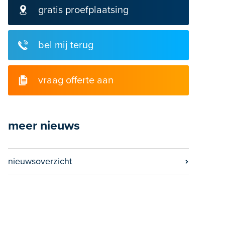
gratis proefplaatsing
bel mij terug
vraag offerte aan
meer nieuws
nieuwsoverzicht