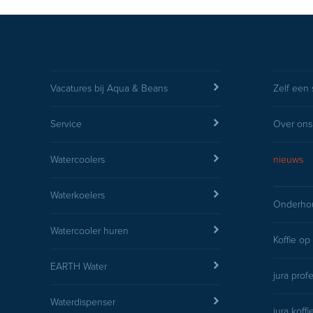
Vacatures bij Aqua & Beans
Zelf een 
Service
Over ons
Watercoolers
nieuws
Waterkoelers
Onderhou
Watercooler huren
Koffie op
EARTH Water
jura prof
Waterdispenser
jura koff