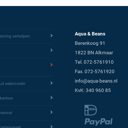
Aqua & Beans
storing verhelpen
Berenkoog 91
1822 BN Alkmaar
Tel.
072-5761910
Fax. 072-5761920
info@aqua-beans.nl
d watercooler
KvK: 340 960 85
 kantoor
essional
iezetapparaat