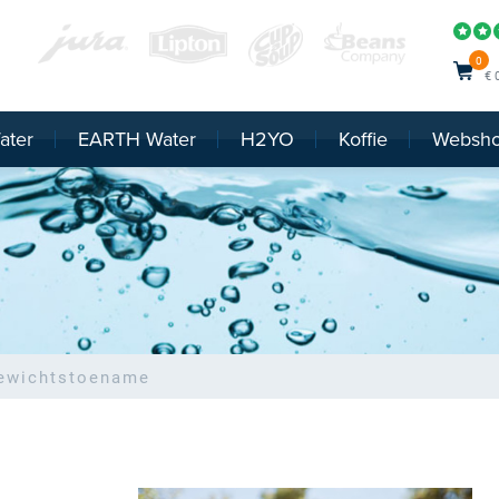
0
€ 
ater
EARTH Water
H2YO
Koffie
Websh
gewichtstoename