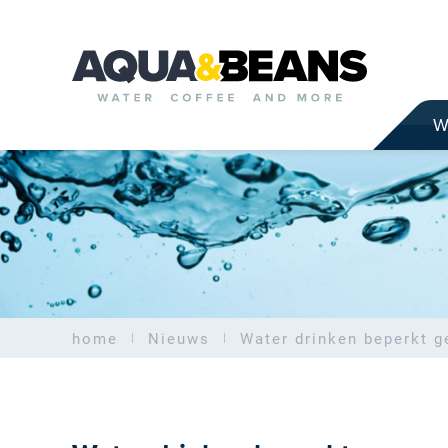
W
home
Nieuws
Water drinken beperkt 