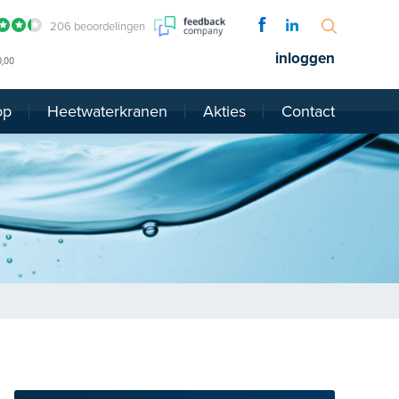
206 beoordelingen
inloggen
0,00
op
Heetwaterkranen
Akties
Contact