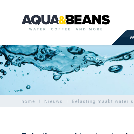
W
home
Nieuws
Belasting maakt water s