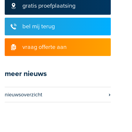
gratis proefplaatsing
bel mij terug
vraag offerte aan
meer nieuws
nieuwsoverzicht