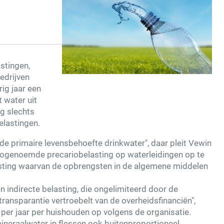
stingen,
edrijven
rig jaar een
 water uit
g slechts
elastingen.
 de primaire levensbehoefte drinkwater", daar pleit Vewin
e zogenoemde precariobelasting op waterleidingen op te
sting waarvan de opbrengsten in de algemene middelen
n indirecte belasting, die ongelimiteerd door de
ansparantie vertroebelt van de overheidsfinanciën",
o per jaar per huishouden op volgens de organisatie.
mineraalwater in flessen ook buitenproportioneel