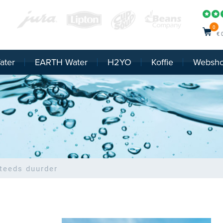
0
€ 
ater
EARTH Water
H2YO
Koffie
Websh
teeds duurder