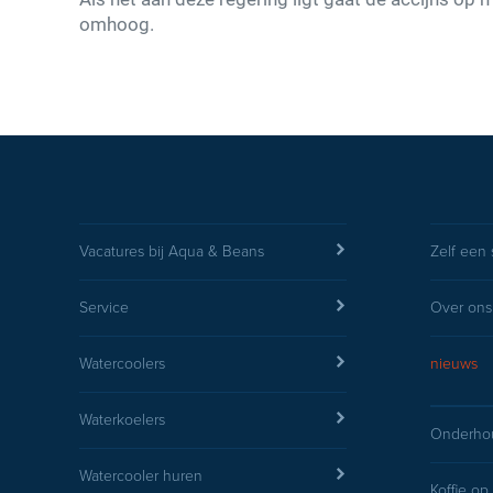
omhoog.
Vacatures bij Aqua & Beans
Zelf een 
Service
Over ons
Watercoolers
nieuws
Waterkoelers
Onderhou
Watercooler huren
Koffie op