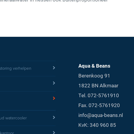
Aqua & Beans
storing verhelpen
Berenkoog 91
1822 BN Alkmaar
Tel.
072-5761910
Fax. 072-5761920
info@aqua-beans.nl
d watercooler
KvK: 340 960 85
 kantoor