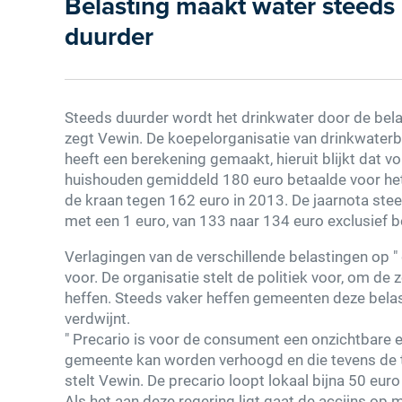
Belasting maakt water steeds
duurder
Steeds duurder wordt het drinkwater door de bela
zegt Vewin. De koepelorganisatie van drinkwaterb
heeft een berekening gemaakt, hieruit blijkt dat vo
huishouden gemiddeld 180 euro betaalde voor het
de kraan tegen 162 euro in 2013. De jaarnota stee
met een 1 euro, van 133 naar 134 euro exclusief b
Verlagingen van de verschillende belastingen op "
voor. De organisatie stelt de politiek voor, om d
heffen. Steeds vaker heffen gemeenten deze bela
verdwijnt.
" Precario is voor de consument een onzichtbare e
gemeente kan worden verhoogd en die tevens de tr
stelt Vewin. De precario loopt lokaal bijna 50 eur
Als het aan deze regering ligt gaat de accijns op 