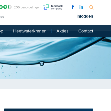
206 beoordelingen
inloggen
0,00
op
Heetwaterkranen
Akties
Contact