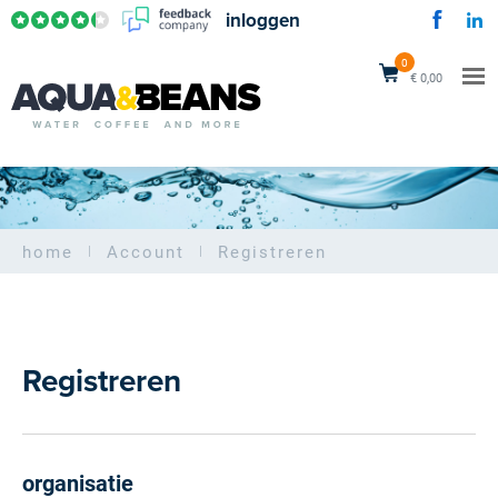
inloggen
0
€ 0,00
home
Account
Registreren
Registreren
organisatie