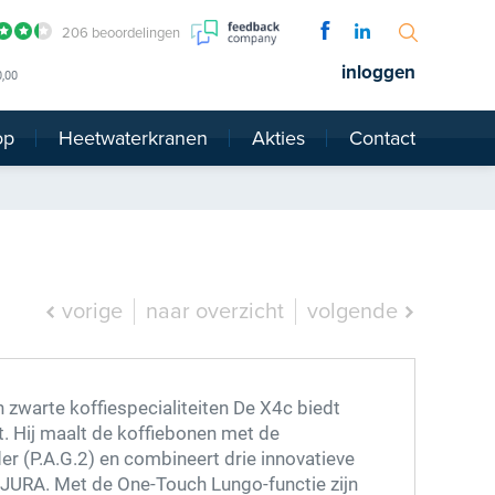
206 beoordelingen
inloggen
0,00
op
Heetwaterkranen
Akties
Contact
vorige
naar overzicht
volgende
 zwarte koffiespecialiteiten De X4c biedt
. Hij maalt de koffiebonen met de
r (P.A.G.2) en combineert drie innovatieve
JURA. Met de One-Touch Lungo-functie zijn