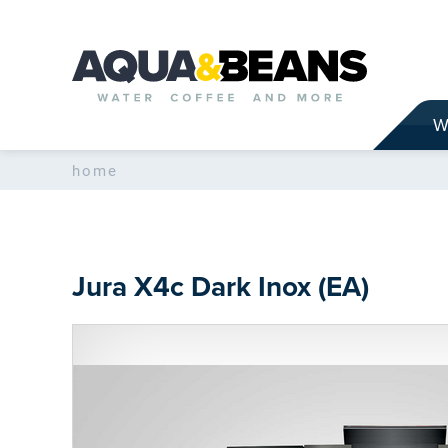
W
home
Jura
X4c Dark Inox (EA)