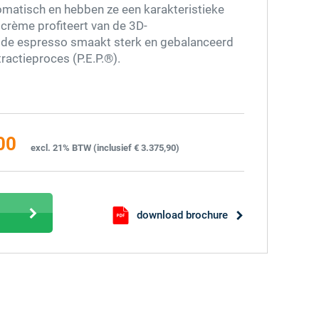
omatisch en hebben ze een karakteristieke
crème profiteert van de 3D-
 de espresso smaakt sterk en gebalanceerd
ractieproces (P.E.P.®).
00
excl. 21% BTW (inclusief € 3.375,90)
download brochure