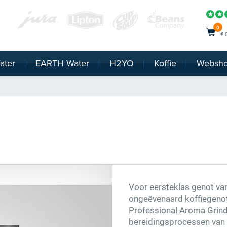
0
€ 
ater
EARTH Water
H2YO
Koffie
Websh
Voor eersteklas genot van
ongeëvenaard koffiegenot
Professional Aroma Grinde
bereidingsprocessen van 