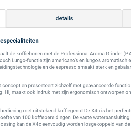
details
especialiteiten
aalt de koffiebonen met de Professional Aroma Grinder (P.A
uch Lungo-functie zijn americano's en lungo's aromatisch e
reidingstechnologie en de espresso smaakt sterk en gebala
Score: *
1
2
3
4
5
6
7
8
9
10
 concept en presenteert zichzelf met geavanceerde function
ng. Hij maakt ook indruk met zijn ergonomisch ontworpen on
 bediening met uitstekend koffiegenot.De X4c is het perfect
oefte van 100 koffiebereidingen. De vaste wateraansluiting
Type de karakters die je in de afbeelding ziet
oplossing kan de X4c eenvoudig worden losgekoppeld van de w
hieronder