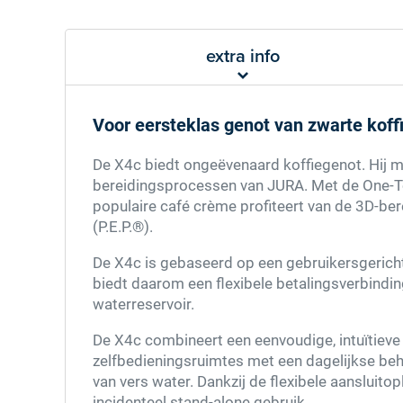
extra info
Voor eersteklas genot van zwarte koffi
De X4c biedt ongeëvenaard koffiegenot. Hij m
bereidingsprocessen van JURA. Met de One-To
populaire café crème profiteert van de 3D-be
(P.E.P.®).
De X4c is gebaseerd op een gebruikersgericht
biedt daarom een flexibele betalingsverbindi
waterreservoir.
De X4c combineert een eenvoudige, intuïtieve
zelfbedieningsruimtes met een dagelijkse beh
van vers water. Dankzij de flexibele aansluit
incidenteel stand-alone gebruik.