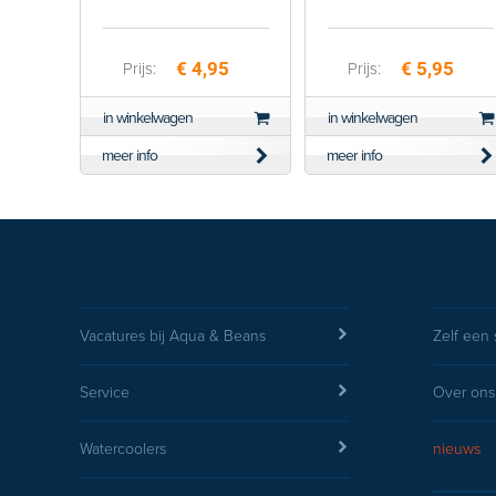
€ 4,95
€ 5,95
Prijs:
Prijs:
in winkelwagen
in winkelwagen
meer info
meer info
Vacatures bij Aqua & Beans
Zelf een 
Service
Over ons
Watercoolers
nieuws